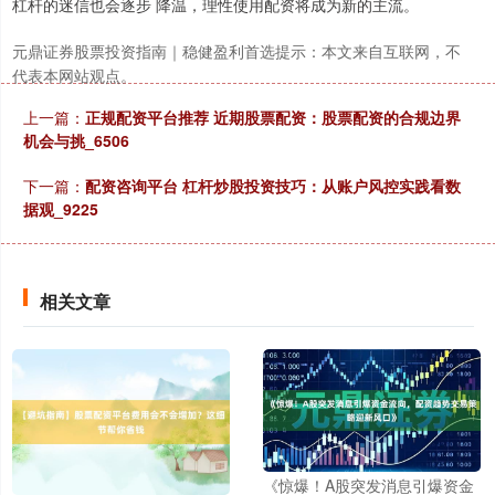
杠杆的迷信也会逐步 降温，理性使用配资将成为新的主流。
元鼎证券股票投资指南｜稳健盈利首选提示：本文来自互联网，不
代表本网站观点。
上一篇：
正规配资平台推荐 近期股票配资：股票配资的合规边界
机会与挑_6506
沪深300
4694.44
+43.13
+0.93%
下一篇：
配资咨询平台 杠杆炒股投资技巧：从账户风控实践看数
据观_9225
相关文章
北证50
1134.24
+11.37
+1.01%
《惊爆！A股突发消息引爆资金