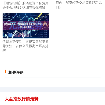
流向，配资趋势交易策略迎新风
【避坑指南】股票配资平台费用
口》
会不会增加？这细节帮你省钱
创业板指
3563.12
+47.56
+1.35%
伊朗局势变动，正规实盘配资者
需关注：在伊公民撤离土耳其提
醒
相关评论
基金指数
7242.10
+12.30
+0.17%
大盘指数行情走势