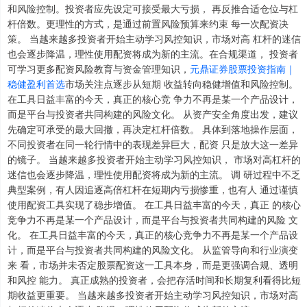
和风险控制。投资者应先设定可接受最大亏损， 再反推合适仓位与杠
杆倍数。更理性的方式，是通过前置风险预算来约束 每一次配资决
策。 当越来越多投资者开始主动学习风控知识，市场对高 杠杆的迷信
也会逐步降温，理性使用配资将成为新的主流。在合规渠道， 投资者
可学习更多配资风险教育与资金管理知识，
元鼎证券股票投资指南｜
稳健盈利首选
市场关注点逐步从短期 收益转向稳健增值和风险控制。
在工具日益丰富的今天，真正的核心竞 争力不再是某一个产品设计，
而是平台与投资者共同构建的风险文化。 从资产安全角度出发，建议
上证综指
3940.04
+39.68
+1.02%
先确定可承受的最大回撤，再决定杠杆倍数。 具体到落地操作层面，
不同投资者在同一轮行情中的表现差异巨大，配资 只是放大这一差异
的镜子。 当越来越多投资者开始主动学习风控知识， 市场对高杠杆的
迷信也会逐步降温，理性使用配资将成为新的主流。 调 研过程中不乏
典型案例，有人因追逐高倍杠杆在短期内亏损惨重，也有人 通过谨慎
使用配资工具实现了稳步增值。 在工具日益丰富的今天，真正 的核心
竞争力不再是某一个产品设计，而是平台与投资者共同构建的风险 文
化。 在工具日益丰富的今天，真正的核心竞争力不再是某一个产品设
计，而是平台与投资者共同构建的风险文化。 从监管导向和行业演变
深证成指
来 看，市场并未否定股票配资这一工具本身，而是更强调合规、透明
14311.01
+200.89
+1.42%
和风控 能力。 真正成熟的投资者，会把存活时间和长期复利看得比短
期收益更重要。 当越来越多投资者开始主动学习风控知识，市场对高