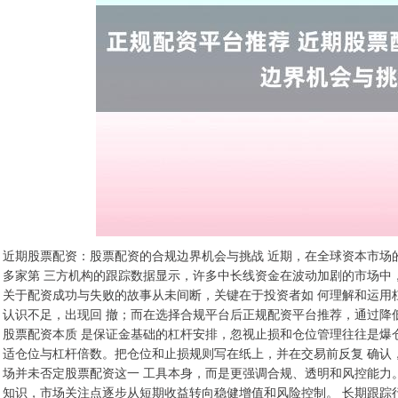
近期股票配资：股票配资的合规边界机会与挑战 近期，在全球资本市场
多家第 三方机构的跟踪数据显示，许多中长线资金在波动加剧的市场中
关于配资成功与失败的故事从未间断，关键在于投资者如 何理解和运用
认识不足，出现回 撤；而在选择合规平台后正规配资平台推荐，通过降
股票配资本质 是保证金基础的杠杆安排，忽视止损和仓位管理往往是爆
适仓位与杠杆倍数。把仓位和止损规则写在纸上，并在交易前反复 确认
场并未否定股票配资这一 工具本身，而是更强调合规、透明和风控能力
知识，市场关注点逐步从短期收益转向稳健增值和风险控制。 长期跟踪