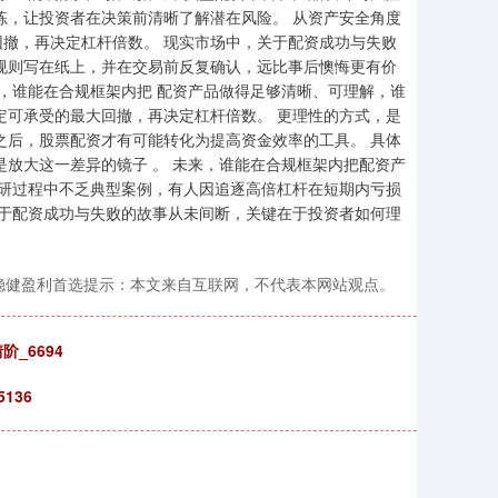
练，让投资者在决策前清晰了解潜在风险。 从资产安全角度
撤，再决定杠杆倍数。 现实市场中，关于配资成功与失败
规则写在纸上，并在交易前反复确认，远比事后懊悔更有价
来，谁能在合规框架内把 配资产品做得足够清晰、可理解，谁
定可承受的最大回撤，再决定杠杆倍数。 更理性的方式，是
之后，股票配资才有可能转化为提高资金效率的工具。 具体
是放大这一差异的镜子 。 未来，谁能在合规框架内把配资产
调研过程中不乏典型案例，有人因追逐高倍杠杆在短期内亏损
关于配资成功与失败的故事从未间断，关键在于投资者如何理
稳健盈利首选提示：本文来自互联网，不代表本网站观点。
_6694
136