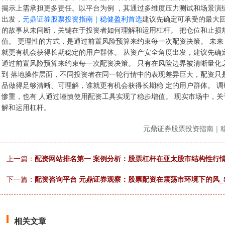
揭示上需承担更多责任。以平台为例 ，其通过多维度压力测试和场景演
出发，
元鼎证券股票投资指南｜稳健盈利首选
建议先确定可承受的最大回
的故事从未间断，关键在于投资者如何理解和运用杠杆。 把仓位和止损
值。 更理性的方式，是通过前置风险预算来约束每一次配资决策。 未
就更有机会获得长期稳定的用户群体。 从资产安全角度出发，建议先确
通过前置风险预算来约束每一次配资决策。 只有在风险边界被清晰量化
到 落地操作层面，不同投资者在同一轮行情中的表现差异巨大，配资只
品做得足够清晰、可理解，谁就更有机会获得长期稳 定的用户群体。 
惨重，也有 人通过谨慎使用配资工具实现了稳步增值。 现实市场中，
解和运用杠杆。
元鼎证券股票投资指南｜
上一篇：
配资网站排名第一 案例分析：股票杠杆在亚太股市结构性行情阶
下一篇：
配资咨询平台 元鼎证券观察：股票配资在震荡市环境下的风_5
相关文章