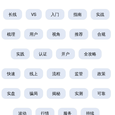
长线
VS
入门
指南
实战
梳理
用户
视角
推荐
合规
深证成指
14070.78
-73.43
-0.52%
实践
认证
开户
全攻略
快速
线上
流程
监管
政策
沪深300
4637.89
-20.27
-0.44%
实盘
骗局
揭秘
实测
可靠
波动
行情
服务
持续