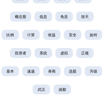
概念股
低息
免息
按天
北证50
1115.17
-4.29
-0.38%
比例
计算
收益
安全
如何
投资者
系统
虚拟
正规
基本
速递
券商
选股
升级
创业板指
3511.47
-23.68
-0.67%
武汉
成都