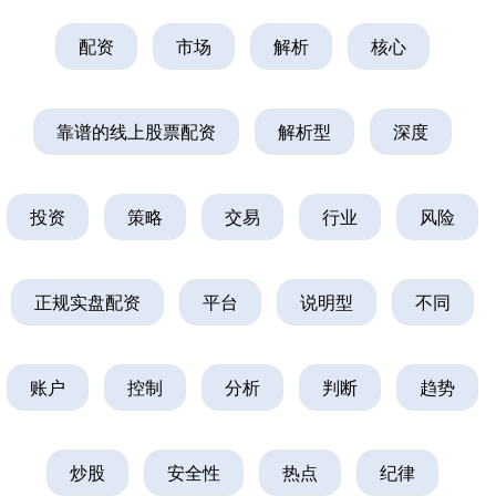
配资
市场
解析
核心
靠谱的线上股票配资
解析型
深度
投资
策略
交易
行业
风险
正规实盘配资
平台
说明型
不同
账户
控制
分析
判断
趋势
上证综指
3878.92
+0.49
+0.01%
炒股
安全性
热点
纪律