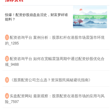
惊爆！配资炒股崩盘血泪史，财富梦碎谁
能料？
配资咨询平台 案例分析：股票杠杆在港股市场震荡市环境
国债指数
1
229.60
+0.01
0.00%
的_1285
配资咨询平台 如何在宽幅震荡周期中通过配资炒股优化合
2
规_9488
《股票配资公司怎么选？资深股民揭秘避坑指南》
3
期指IC0
7704.00
-27.00
-0.35%
实盘配资网站 最新观察：股票配资在港股市场的应用与风
4
险_7597