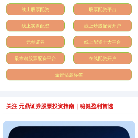
深证成指
14070.78
-73.43
-0.52%
线上股票配资
股票配资平台
线上实盘配资
线上炒股配资开户
元鼎证券
线上配资十大平台
最靠谱股票配资平台
在线配资开户
沪深300
4637.89
-20.27
-0.44%
全部话题标签
关注 元鼎证券股票投资指南｜稳健盈利首选
北证50
1115.17
-4.29
-0.38%