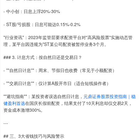
- 中小创：日息上浮20%-30%
- ST股/亏损股：日息可能达0.15%-0.2%
*行业资讯*：2023年监管层要求配资平台对"高风险股票"实施动态管
理，某平台因违规为*ST某公司配资被暂停业务3个月。
### 3. 计息方式：按自然日还是交易日？
- **自然日计息**：周末、节假日也收费（常见于小额配资）
- **交易日计息**：仅计算A股开市日（适合短线操作者）
**避坑指南**：某投资者误选自然日计息，
元鼎证券股票投资指南｜稳
健盈利首选
在国庆长假前配资，结果支付了10天利息却仅交易2天，
资金成本激增300%。
---
## 三、3大省钱技巧与风险警示