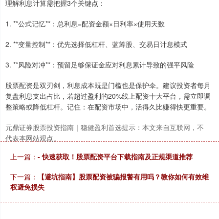
理解利息计算需把握3个关键点：
1. **公式记忆**：总利息=配资金额×日利率×使用天数
2. **变量控制**：优先选择低杠杆、蓝筹股、交易日计息模式
3. **风险对冲**：预留足够保证金应对利息累计导致的强平风险
股票配资是双刃剑，利息成本既是门槛也是保护伞。建议投资者每月
复盘利息支出占比，若超过盈利的20%线上配资十大平台，需立即调
整策略或降低杠杆。记住：在配资市场中，活得久比赚得快更重要。
元鼎证券股票投资指南｜稳健盈利首选提示：本文来自互联网，不
代表本网站观点。
上一篇：
- 快速获取！股票配资平台下载指南及正规渠道推荐
下一篇：
【避坑指南】股票配资被骗报警有用吗？教你如何有效维
权避免损失