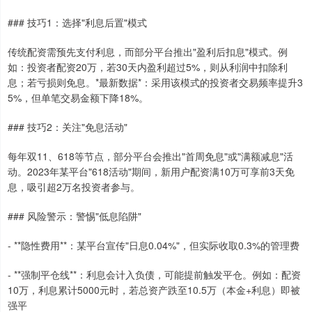
### 技巧1：选择"利息后置"模式
传统配资需预先支付利息，而部分平台推出"盈利后扣息"模式。例
如：投资者配资20万，若30天内盈利超过5%，则从利润中扣除利
息；若亏损则免息。*最新数据*：采用该模式的投资者交易频率提升3
5%，但单笔交易金额下降18%。
### 技巧2：关注"免息活动"
每年双11、618等节点，部分平台会推出"首周免息"或"满额减息"活
动。2023年某平台"618活动"期间，新用户配资满10万可享前3天免
息，吸引超2万名投资者参与。
### 风险警示：警惕"低息陷阱"
- **隐性费用**：某平台宣传"日息0.04%"，但实际收取0.3%的管理费
- **强制平仓线**：利息会计入负债，可能提前触发平仓。例如：配资
10万，利息累计5000元时，若总资产跌至10.5万（本金+利息）即被
强平