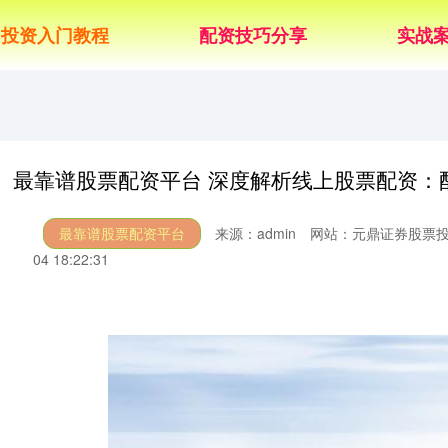
投资入门教程
配资技巧分享
实战
最靠谱股票配资平台 深度解析线上股票配资：配
最靠谱股票配资平台
来源：admin
网站：元鼎证券股票
04 18:22:31