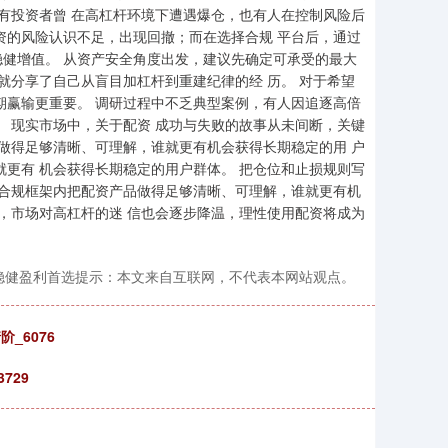
，有投资者曾 在高杠杆环境下遭遇爆仓，也有人在控制风险后
资的风险认识不足，出现回撤；而在选择合规 平台后，通过
稳健增值。 从资产安全角度出发，建议先确定可承受的最大
就分享了自己从盲目加杠杆到重建纪律的经 历。 对于希望
期赢输更重要。 调研过程中不乏典型案例，有人因追逐高倍
。 现实市场中，关于配资 成功与失败的故事从未间断，关键
品做得足够清晰、可理解，谁就更有机会获得长期稳定的用 户
就更有 机会获得长期稳定的用户群体。 把仓位和止损规则写
在合规框架内把配资产品做得足够清晰、可理解，谁就更有机
识，市场对高杠杆的迷 信也会逐步降温，理性使用配资将成为
稳健盈利首选提示：本文来自互联网，不代表本网站观点。
_6076
729