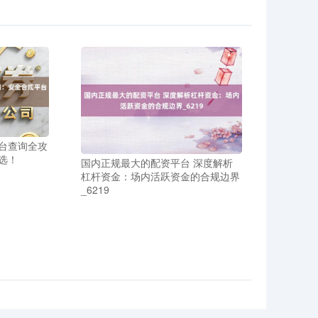
台查询全攻
选！
国内正规最大的配资平台 深度解析
杠杆资金：场内活跃资金的合规边界
_6219