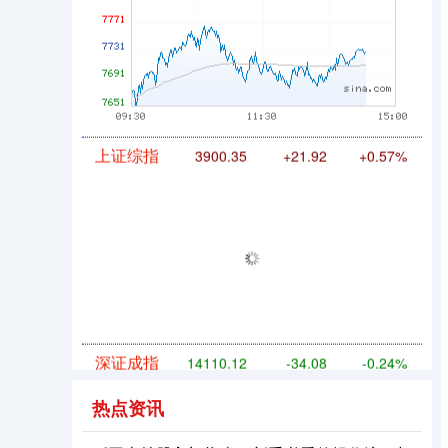
上证综指
3900.35
+21.92
+0.57%
深证成指
14110.12
-34.08
-0.24%
热点资讯