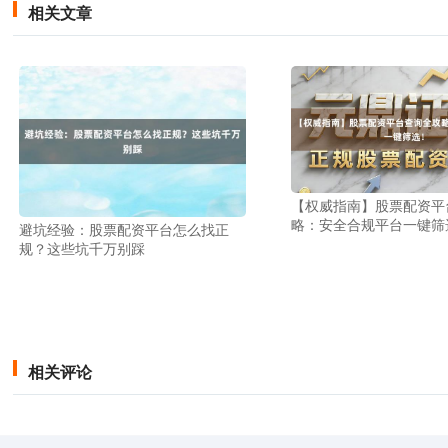
相关文章
【权威指南】股票配资平
略：安全合规平台一键筛
避坑经验：股票配资平台怎么找正
规？这些坑千万别踩
相关评论