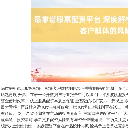
深度解析线上股票配资：配资客户群体的风险管理案例解读 近期，在全
话题再度 升温。在若干公开数据与行业报告中可以看到，许多波段型投
资金使用效率。 线上股票配资本质是保证 金基础的杠杆安排，忽视止
最大亏损，再反推合适仓位与杠杆倍数。把仓位和止损规则写在纸上，并
有价值。 对于希望长期留在市场的投资者而言 最靠谱股票配资平台，
规渠道，投资者可 学习更多配资风险教育与资金管理知识，市场关注点
观察人士指出指出，实盘配资平台在产品设计与风 险揭示上需承担更多