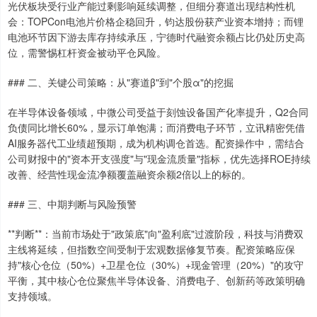
光伏板块受行业产能过剩影响延续调整，但细分赛道出现结构性机
会：TOPCon电池片价格企稳回升，钧达股份获产业资本增持；而锂
电池环节因下游去库存持续承压，宁德时代融资余额占比仍处历史高
位，需警惕杠杆资金被动平仓风险。
### 二、关键公司策略：从"赛道β"到"个股α"的挖掘
在半导体设备领域，中微公司受益于刻蚀设备国产化率提升，Q2合同
负债同比增长60%，显示订单饱满；而消费电子环节，立讯精密凭借
AI服务器代工业绩超预期，成为机构调仓首选。配资操作中，需结合
公司财报中的"资本开支强度"与"现金流质量"指标，优先选择ROE持续
改善、经营性现金流净额覆盖融资余额2倍以上的标的。
### 三、中期判断与风险预警
**判断**：当前市场处于"政策底"向"盈利底"过渡阶段，科技与消费双
主线将延续，但指数空间受制于宏观数据修复节奏。配资策略应保
持"核心仓位（50%）+卫星仓位（30%）+现金管理（20%）"的攻守
平衡，其中核心仓位聚焦半导体设备、消费电子、创新药等政策明确
支持领域。