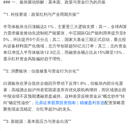
### 一、板块驱动拆解：基本面、政策与资金行为的共振
**1. 科技赛道：政策红利与产业周期共振**
半导体板块当日涨幅达2.1%，主要受三大逻辑支撑：其一，全球AI算
力需求爆发推动先进制程产能紧张，中芯国际Q2产能利用率提升至8
5%，环比提升5个百分点；其二，国家大基金三期正式启动，重点投
向设备材料国产化领域，北方华创获超50亿元订单；其三，北向资金
单日净流入半导体板块12.3亿元，而融资余额占比从15%降至13%，
显示杠杆资金风险偏好趋于理性。
**2. 消费板块：估值修复与资金行为分化**
白酒板块在茅台批价企稳回升带动下反弹1.8%，但板块内部分化显
著：高端酒企如泸州老窖因渠道库存优化获机构增持，而区域酒企因
中报业绩不及预期遭融资盘减持。这种差异反映资金从"概念炒作"转
向"确定性溢价"，
元鼎证券股票投资指南｜稳健盈利首选
配资策略需
聚焦现金流稳定、分红率超3%的龙头。
**3. 新能源：基本面压力与资金出清**