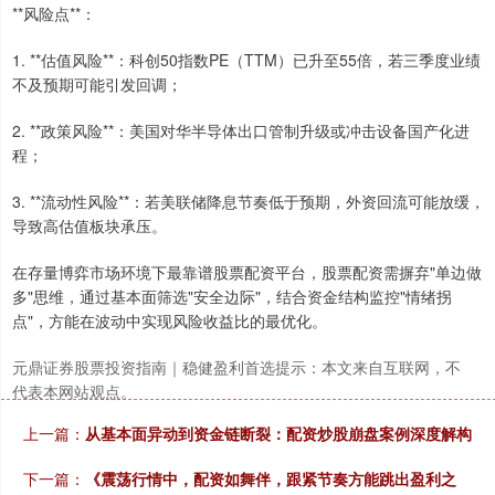
**风险点**：
上证综指
3940.04
+39.68
+1.02%
1. **估值风险**：科创50指数PE（TTM）已升至55倍，若三季度业绩
不及预期可能引发回调；
2. **政策风险**：美国对华半导体出口管制升级或冲击设备国产化进
程；
3. **流动性风险**：若美联储降息节奏低于预期，外资回流可能放缓，
导致高估值板块承压。
在存量博弈市场环境下最靠谱股票配资平台，股票配资需摒弃"单边做
深证成指
14311.01
+200.89
+1.42%
多"思维，通过基本面筛选"安全边际"，结合资金结构监控"情绪拐
点"，方能在波动中实现风险收益比的最优化。
元鼎证券股票投资指南｜稳健盈利首选提示：本文来自互联网，不
代表本网站观点。
上一篇：
从基本面异动到资金链断裂：配资炒股崩盘案例深度解构
下一篇：
《震荡行情中，配资如舞伴，跟紧节奏方能跳出盈利之