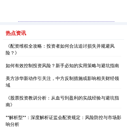
热点资讯
深证成指
14311.01
+200.89
+1.42%
《配资维权全攻略：投资者如何合法追讨损失并规避风
险？》
如何有效控制投资风险？新手必知的实用策略与避坑指南
美方涉华新动作引关注，中方反制措施或影响相关财经领
域
沪深300
4694.44
+43.13
+0.93%
《股票投资教训分析：从血亏到盈利的实战经验与避坑指
南》
**解析型**：深度解析证监会配资规定：风险防控与市场影
响分析