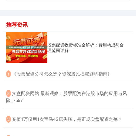
推荐资讯
北证50
1134.24
+11.37
+1.01%
股票配资收费标准全解析：费用构成与合
理范围详解
​《股票配资公司怎么选？资深股民揭秘避坑指南》
1
创业板指
3563.12
+47.56
+1.35%
​实盘配资网站 最新观察：股票配资在港股市场的应用与风
2
险_7597
​充值1万仅用1次宝马4S店失联，是正规实盘配资之殇？
3