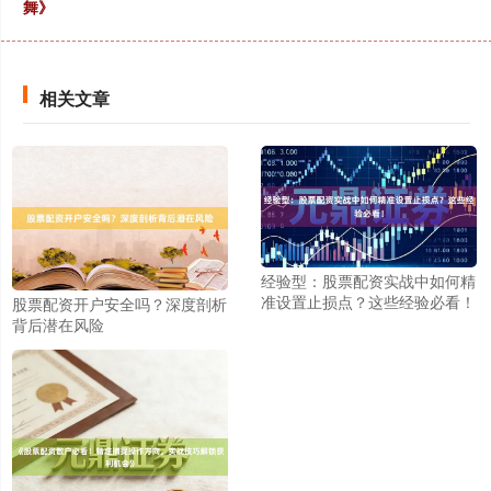
舞》
沪深300
4694.44
+43.13
+0.93%
相关文章
北证50
1134.24
+11.37
+1.01%
经验型：股票配资实战中如何精
准设置止损点？这些经验必看！
股票配资开户安全吗？深度剖析
背后潜在风险
创业板指
3563.12
+47.56
+1.35%