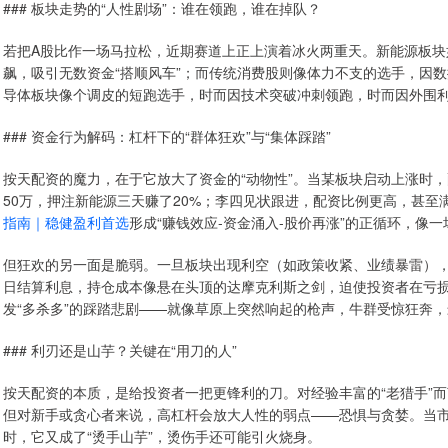
### 板块走势的“人性剧场”：谁在领跑，谁在掉队？
若把A股比作一场马拉松，近期赛道上正上演着冰火两重天。新能源板
飙，吸引无数资金“搭顺风车”；而传统消费股则像体力不支的选手，因
导体板块像个调皮的短跑选手，时而因技术突破冲刺领跑，时而因外围
### 资金行为解码：杠杆下的“群体狂欢”与“集体踩踏”
按天配资的魔力，在于它放大了资金的“动物性”。当某板块启动上涨时
50万，押注新能源三天赚了20%；李四见状跟进，配资比例更高，甚至
指南｜稳健盈利首选
形成“赚钱效应-资金涌入-股价再涨”的正循环，像
但狂欢的另一面是脆弱。一旦板块出现利空（如政策收紧、业绩暴雷），配
日结算利息，持仓成本像悬在头顶的达摩克利斯之剑，迫使投资者在亏损
发“多杀多”的踩踏悲剧——就像草原上突然响起的枪声，牛群受惊狂奔
### 利刃还是山芋？关键在“用刀的人”
按天配资的本质，是给投资者一把更锋利的刀。对经验丰富的“老猎手”
但对新手或贪心者来说，高杠杆会放大人性的弱点——恐惧与贪婪。当市
时，它又成了“烫手山芋”，烫伤手还可能引火烧身。