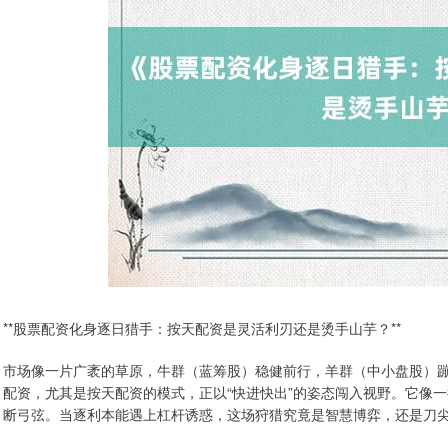
**股票配资化身逐日猎手：按天配资是灵活利刃还是烫手山芋？**
市场像一片广袤的草原，牛群（蓝筹股）稳健前行，羊群（中小盘股）
配资，尤其是按天配资的模式，正以“快进快出”的姿态闯入视野。它像
断弓弦。当逐利本能遇上杠杆诱惑，这场狩猎究竟是智慧博弈，还是刀