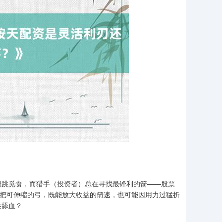
蹦跳觅食，而猎手（投资者）总在寻找最锋利的箭——股票
一把可伸缩的弓，既能放大收益的箭速，也可能因用力过猛折
尖舔血？