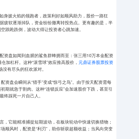
块如身披火焰的领跑者，政策利好如顺风助力，股价一路狂
数据疲软逐渐掉队，资金纷纷撤离转投热点。更有趣的是，半
利空踉跄跌倒，波动大得让投资者心跳加速。
，配资盘如闻到血腥的鲨鱼群蜂拥而至：张三用10万本金配资
满仓加杠杆。这种“滚雪球”效应推高股价，
元鼎证券股票投资
一场没有尽头的狂欢派对。
资盘会瞬间从“猎手”变成“惊弓之鸟”。由于按天配资需每
初期就急于割肉。这种“连锁反应”会加速股价下跌，甚至引
，最终踩死一片自己人。
而言，它能精准捕捉短期波动，在板块轮动中快速切换猎物；
场顺风时，配资是“利刃”，助你斩获超额收益；当风向突变