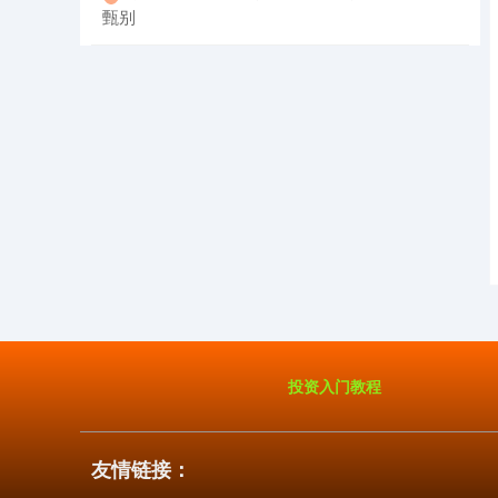
甄别
国债指数
229.69
+0.10
+0.04%
期指IC0
7877.80
+164.40
+2.13%
投资入门教程
友情链接：