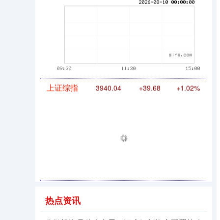
期指IC0
7877.80
+164.40
+2.13%
上证综指
3940.04
+39.68
+1.02%
热点资讯
深证成指
14311.01
+200.89
+1.42%