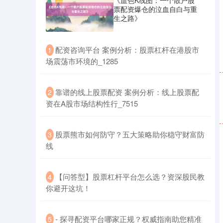
《血色K线图：一个散户股
票配资爆仓的泣血自白与重
生之路》
​配资咨询平台 案例分析：股票杠杆在港股市
1
场震荡市环境的_1285
创业板指
3563.12
+47.56
+1.35%
​靠谱的线上股票配资 案例分析：线上股票配
2
资在A股市场结构性行_7515
​股票熊市如何防守？五大策略助你稳守财富防
3
线
基金指数
7242.10
+12.30
+0.17%
​【问答型】股票杠杆平台怎么选？资深股民教
4
你避开这坑！
​- 探寻配资平台哪家正规？权威指南助您精准
5